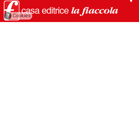
?
Cookies
via Conca del Naviglio, 37
20123, Milano (Italy)
(+39) 02 89421350
info@fiaccola.it
PEC: casaeditricelafiaccola@legalmail.it
Redazione
Riviste
ABC Magazine
Costruzioni
Flotte&Finanza
leStrade
Pullman