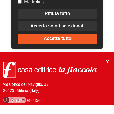
Marketing
Rifiuta tutto
Accetta solo i selezionati
Accetta tutto
via Conca del Naviglio, 37
20123, Milano (Italy)
?
Cookies
(+39) 02 89421350
info@fiaccola.it
PEC: casaeditricelafiaccola@legalmail.it