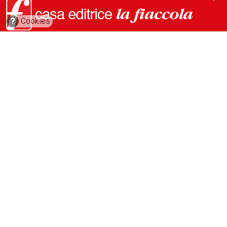
?
Cookies
via Conca del Naviglio, 37
20123, Milano (Italy)
(+39) 02 89421350
info@fiaccola.it
PEC: casaeditricelafiaccola@legalmail.it
Redazione
Riviste
ABC Magazine
Costruzioni
Flotte&Finanza
leStrade
Pullman
Vie&Trasporti