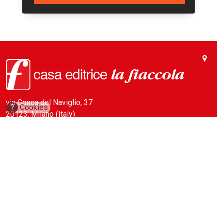
via Conca del Naviglio, 37
?
Cookies
20123, Milano (Italy)
(+39) 02 89421350
info@fiaccola.it
PEC: casaeditricelafiaccola@legalmail.it
Redazione
Riviste