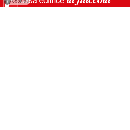
?
Cookies
via Conca del Naviglio, 37
20123, Milano (Italy)
(+39) 02 89421350
info@fiaccola.it
PEC: casaeditricelafiaccola@legalmail.it
Redazione
Riviste
ABC Magazine
Costruzioni
Flotte&Finanza
leStrade
Pullman
Vie&Trasporti
Waste