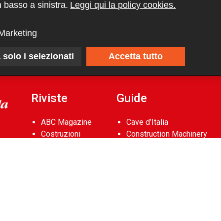
 basso a sinistra.
Leggi qui la policy cookies.
Marketing
 solo i selezionati
Accetta tutto
Riviste
Guide
ABC Magazine
Cave d’Italia
Costruzioni
Construction Machinery
Flotte&Finanza
Database
leStrade
Aerial Work Platforms
Pullman
Database
Vie&Trasporti
Noleggio Edile
Waste