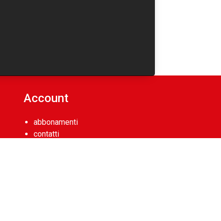
Account
abbonamenti
contatti