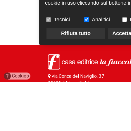
cookie in uso cliccando sul bottone in
Tecnici
Analitici
Rifiuta tutto
Accetta
?
Cookies
via Conca del Naviglio, 37
20123, Milano (Italy)
(+39) 02 89421350
info@fiaccola.it
PEC: casaeditricelafiaccola@legalmail.it
Redazione