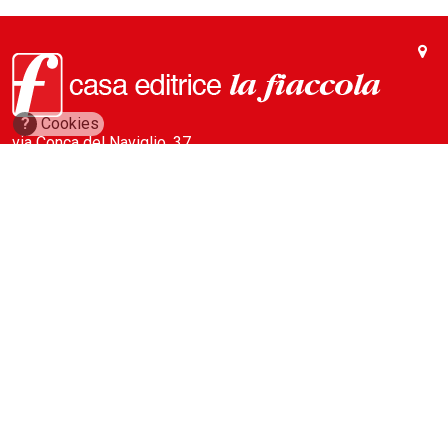
?
Cookies
via Conca del Naviglio, 37
20123, Milano (Italy)
(+39) 02 89421350
info@fiaccola.it
PEC: casaeditricelafiaccola@legalmail.it
Redazione
Riviste
ABC Magazine
Costruzioni
Flotte&Finanza