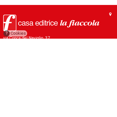
?
Cookies
via Conca del Naviglio, 37
20123, Milano (Italy)
(+39) 02 89421350
info@fiaccola.it
PEC: casaeditricelafiaccola@legalmail.it
Redazione
Riviste
ABC Magazine
Costruzioni
Flotte&Finanza