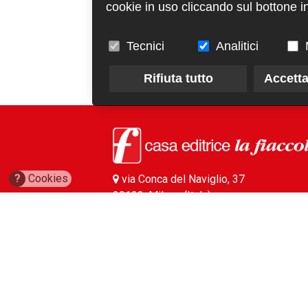
cookie in uso cliccando sul bottone in
Tecnici
Analitici
Rifiuta tutto
Accetta
?
Cookies
via Conca del Naviglio, 37
20123, Milano (Italy)
(+39) 02 89421350
info@fiaccola.it
PEC: casaeditricelafiaccola@legalmail.it
Redazione