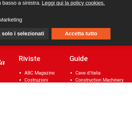
 basso a sinistra.
Leggi qui la policy cookies.
Marketing
 solo i selezionati
Accetta tutto
Riviste
Guide
ABC Magazine
Cave d’Italia
Costruzioni
Construction Machinery
Flotte&Finanza
Database
leStrade
Aerial Work Platforms
Pullman
Database
Vie&Trasporti
Noleggio Edile
Waste