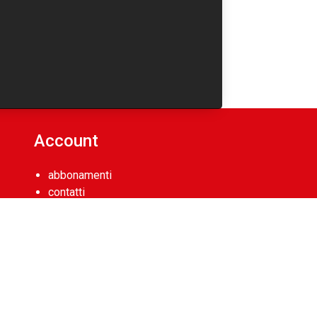
Account
abbonamenti
contatti