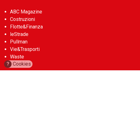
ABC Magazine
Costruzioni
Flotte&Finanza
leStrade
Pullman
Vie&Trasporti
Waste
?
Cookies
Guide
Cave d’Italia
Construction Machinery Database
Aerial Work Platforms Database
Noleggio Edile
Account