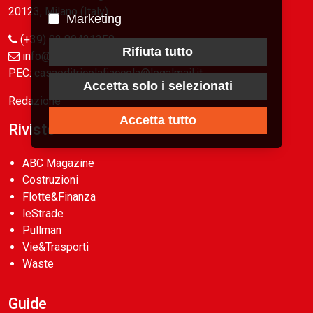
20123, Milano (Italy)
Marketing
(+39) 02 89421350
Rifiuta tutto
info@fiaccola.it
PEC: casaeditricelafiaccola@legalmail.it
Accetta solo i selezionati
Redazione
Accetta tutto
Riviste
ABC Magazine
Costruzioni
Flotte&Finanza
leStrade
Pullman
Vie&Trasporti
Waste
Guide