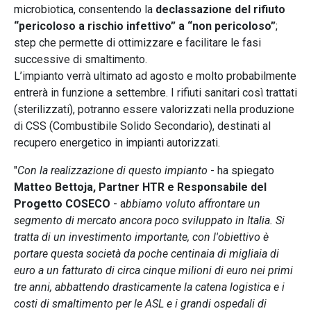
microbiotica, consentendo la
declassazione del rifiuto
“pericoloso a rischio infettivo” a “non pericoloso”
;
step che permette di ottimizzare e facilitare le fasi
successive di smaltimento.
L’impianto verrà ultimato ad agosto e molto probabilmente
entrerà in funzione a settembre. I rifiuti sanitari così trattati
(sterilizzati), potranno essere valorizzati nella produzione
di CSS (Combustibile Solido Secondario), destinati al
recupero energetico in impianti autorizzati.
"
Con la realizzazione di questo impianto
- ha spiegato
Matteo Bettoja, Partner HTR e Responsabile del
Progetto COSECO
- a
bbiamo voluto affrontare un
segmento di mercato ancora poco sviluppato in Italia. Si
tratta di un investimento importante, con l'obiettivo è
portare questa società da poche centinaia di migliaia di
euro a un fatturato di circa cinque milioni di euro nei primi
tre anni, abbattendo drasticamente la catena logistica e i
costi di smaltimento per le ASL e i grandi ospedali di