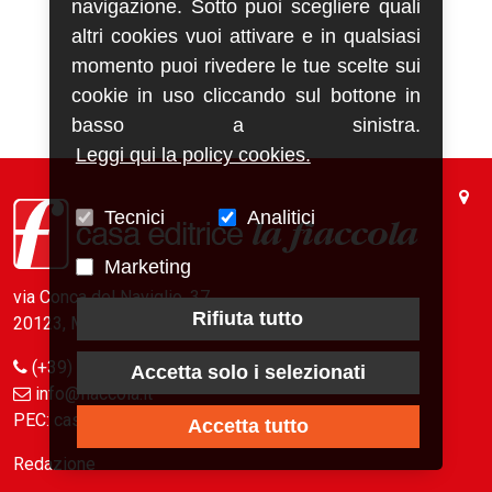
navigazione. Sotto puoi scegliere quali
altri cookies vuoi attivare e in qualsiasi
momento puoi rivedere le tue scelte sui
cookie in uso cliccando sul bottone in
basso a sinistra.
Leggi qui la policy cookies.
Tecnici
Analitici
Marketing
via Conca del Naviglio, 37
Rifiuta tutto
20123, Milano (Italy)
(+39) 02 89421350
Accetta solo i selezionati
info@fiaccola.it
PEC: casaeditricelafiaccola@legalmail.it
Accetta tutto
Redazione