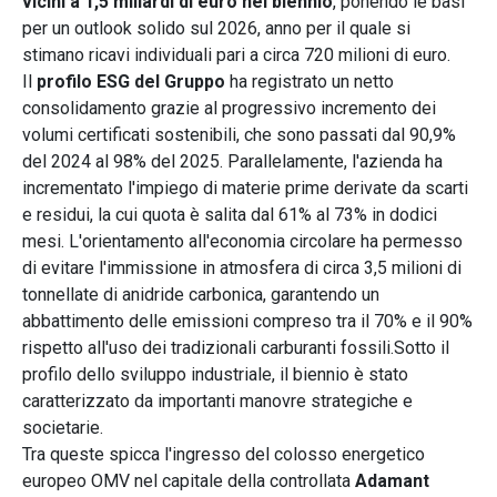
vicini a 1,5 miliardi di euro nel biennio
, ponendo le basi
per un outlook solido sul 2026, anno per il quale si
stimano ricavi individuali pari a circa 720 milioni di euro.
Il
profilo ESG del Gruppo
ha registrato un netto
consolidamento grazie al progressivo incremento dei
volumi certificati sostenibili, che sono passati dal 90,9%
del 2024 al 98% del 2025. Parallelamente, l'azienda ha
incrementato l'impiego di materie prime derivate da scarti
e residui, la cui quota è salita dal 61% al 73% in dodici
mesi. L'orientamento all'economia circolare ha permesso
di evitare l'immissione in atmosfera di circa 3,5 milioni di
tonnellate di anidride carbonica, garantendo un
abbattimento delle emissioni compreso tra il 70% e il 90%
rispetto all'uso dei tradizionali carburanti fossili.Sotto il
profilo dello sviluppo industriale, il biennio è stato
caratterizzato da importanti manovre strategiche e
societarie.
Tra queste spicca l'ingresso del colosso energetico
europeo OMV nel capitale della controllata
Adamant