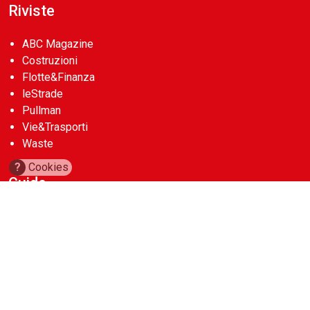
Riviste
ABC Magazine
Costruzioni
Flotte&Finanza
leStrade
Pullman
Vie&Trasporti
Waste
?
Cookies
Guide
Cave d’Italia
Construction Machinery Database
Aerial Work Platforms Database
Noleggio Edile
Account