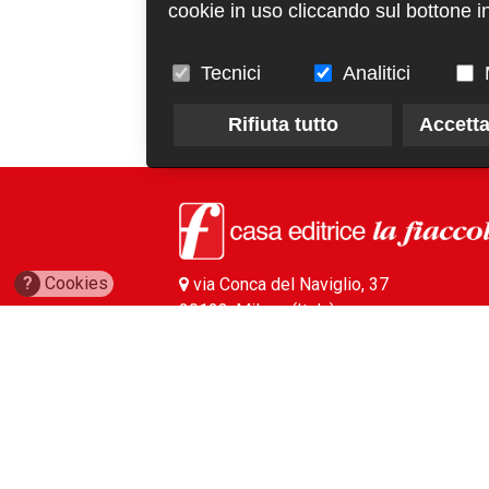
cookie in uso cliccando sul bottone in
Tecnici
Analitici
Rifiuta tutto
Accetta
?
Cookies
via Conca del Naviglio, 37
20123, Milano (Italy)
(+39) 02 89421350
info@fiaccola.it
PEC: casaeditricelafiaccola@legalmail.it
Redazione