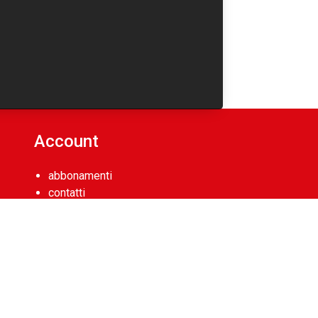
Account
abbonamenti
contatti