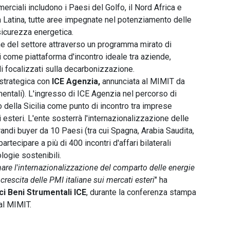
mmerciali includono i Paesi del Golfo, il Nord Africa e
Latina, tutte aree impegnate nel potenziamento delle
 sicurezza energetica.
one del settore attraverso un programma mirato di
osi come piattaforma d'incontro ideale tra aziende,
ali focalizzati sulla decarbonizzazione.
 strategica con
ICE Agenzia,
annunciata al MIMIT da
mentali). L'ingresso di ICE Agenzia nel percorso di
 della Sicilia come punto di incontro tra imprese
i esteri. L'ente sosterrà l'internazionalizzazione delle
grandi buyer da 10 Paesi (tra cui Spagna, Arabia Saudita,
rtecipare a più di 400 incontri d'affari bilaterali
logie sostenibili.
are l'internazionalizzazione del comparto delle energie
 crescita delle PMI italiane sui mercati esteri
" ha
ci Beni Strumentali ICE
, durante la conferenza stampa
al MIMIT.