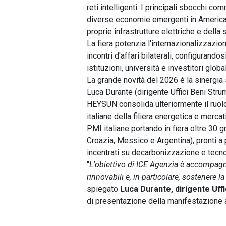
reti intelligenti. I principali sbocchi co
diverse economie emergenti in America 
proprie infrastrutture elettriche e della
La fiera potenzia l'internazionalizzazi
incontri d'affari bilaterali, configurand
istituzioni, università e investitori glob
La grande novità del 2026 è la sinergia
Luca Durante (dirigente Uffici Beni Stru
HEYSUN consolida ulteriormente il ruolo
italiane della filiera energetica e mercat
PMI italiane portando in fiera oltre 30 
Croazia, Messico e Argentina), pronti a pa
incentrati su decarbonizzazione e tecno
"
L'obiettivo di ICE Agenzia è accompagn
rinnovabili e, in particolare, sostenere la
spiegato
Luca Durante, dirigente Uffi
di presentazione della manifestazione 