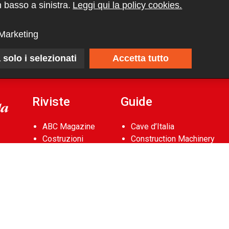
 basso a sinistra.
Leggi qui la policy cookies.
Marketing
 solo i selezionati
Accetta tutto
Riviste
Guide
ABC Magazine
Cave d’Italia
Costruzioni
Construction Machinery
Flotte&Finanza
Database
leStrade
Aerial Work Platforms
Pullman
Database
Vie&Trasporti
Noleggio Edile
Waste