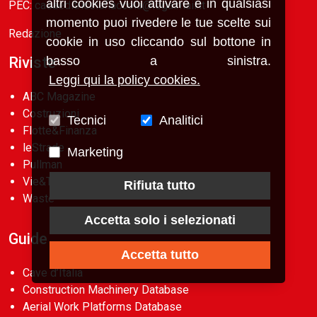
altri cookies vuoi attivare e in qualsiasi
PEC: casaeditricelafiaccola@legalmail.it
momento puoi rivedere le tue scelte sui
Redazione
cookie in uso cliccando sul bottone in
basso a sinistra.
Riviste
Leggi qui la policy cookies.
ABC Magazine
Costruzioni
Tecnici
Analitici
Flotte&Finanza
leStrade
Marketing
Pullman
Vie&Trasporti
Rifiuta tutto
Waste
Accetta solo i selezionati
Guide
Accetta tutto
Cave d’Italia
Construction Machinery Database
Aerial Work Platforms Database