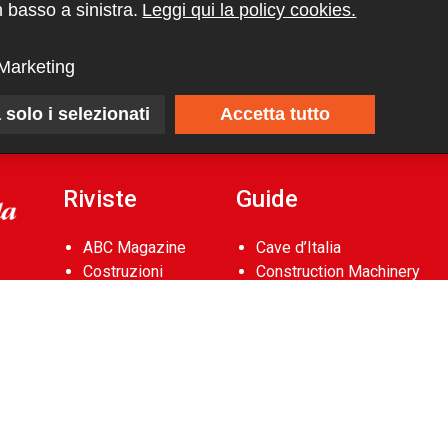
 basso a sinistra.
Leggi qui la policy cookies.
Marketing
 solo i selezionati
Accetta tutto
Riviste
Guide
ABC Magazine
Cave d’Italia
Costruzioni
Construction Machinery
Flotte&Finanza
Database
leStrade
Aerial Work Platforms
Pullman
Database
Vie&Trasporti
Noleggio Edile
Waste