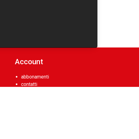
Account
abbonamenti
contatti