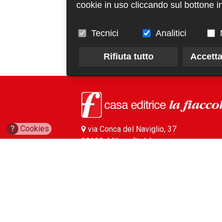
cookie in uso cliccando sul bottone in
Tecnici
Analitici
Rifiuta tutto
Accetta
?
Cookies
via Conca del Naviglio, 37
20123, Milano (Italy)
(+39) 02 89421350
info@fiaccola.it
PEC: casaeditricelafiaccola@legalmail.it
Redazione