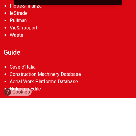
Flotte&Finanza
leStrade
Pullman
Vie&Trasporti
Waste
Guide
Cave d’Italia
Construction Machinery Database
Aerial Work Platforms Database
Noleggio Edile
?
Cookies
Account
abbonamenti
contatti