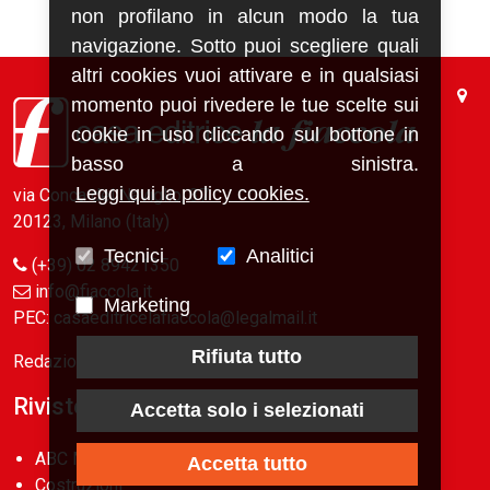
non profilano in alcun modo la tua
navigazione. Sotto puoi scegliere quali
altri cookies vuoi attivare e in qualsiasi
momento puoi rivedere le tue scelte sui
cookie in uso cliccando sul bottone in
basso a sinistra.
Leggi qui la policy cookies.
via Conca del Naviglio, 37
20123, Milano (Italy)
Tecnici
Analitici
(+39) 02 89421350
info@fiaccola.it
Marketing
PEC: casaeditricelafiaccola@legalmail.it
Rifiuta tutto
Redazione
Riviste
Accetta solo i selezionati
ABC Magazine
Accetta tutto
Costruzioni