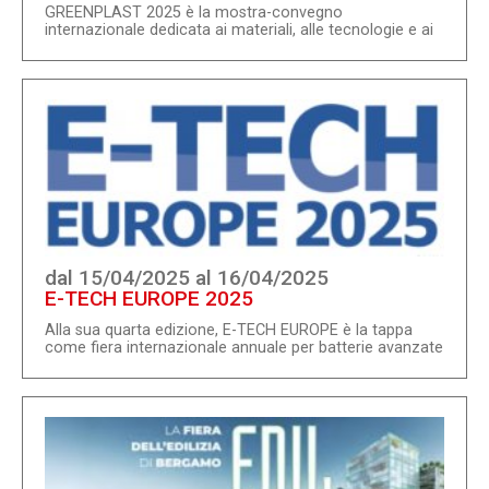
GREENPLAST 2025 è la mostra-convegno
internazionale dedicata ai materiali, alle tecnologie e ai
processi di trasformazione della plastica e della
gomma, con particolare declinazione in chiave di
sostenibilità ambientale ed efficientamento energetico.
Nell'ambito di GREENPLAST 2025 verrà ospitato anche
un convegno internazionale, con la presenza di relatori
di fama mondiale, dedicato a tematiche coerenti con la
vetrina fieristica, con particolare riferimento al
comparto degli imballaggi e dei prodotti in plastica....
dal 15/04/2025 al 16/04/2025
E-TECH EUROPE 2025
Alla sua quarta edizione, E-TECH EUROPE è la tappa
come fiera internazionale annuale per batterie avanzate
e tecnologie innovative per l'automotive, le macchine e
la produzione e il riciclaggio di veicoli elettrici industriali,
che riunisce i principali attori del settore dell'intera
catena di approvvigionamento (meccanico, elettrico,
elettromeccanico, elettromeccanico, elettronica,
software, connettività, metalli, compositi e materiali
leggeri, interni e design, riciclaggio, servizi, ecc.)....