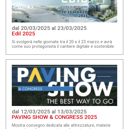
dal 20/03/2025 al 23/03/2025
Edil 2025
Si svolgerà nelle giornate tra il 20 e il 23 marzo e avrà
come suo protagonista il cantiere digitale e sostenibile.
Un punto di incontro per imprese, progettisti, finanza e
per lo sviluppo delle più innovative proposte di Edilizia
5.0 e per ampliare business e contatti professionali.Ci
saranno sessioni plenarie, workshop e incontri formativi.
Si parlerà di innovazione nel settore della Green
Economy e delle Smart Cities....
dal 12/03/2025 al 13/03/2025
PAVING SHOW & CONGRESS 2025
Mostra convegno dedicata alle attrezzature, materie