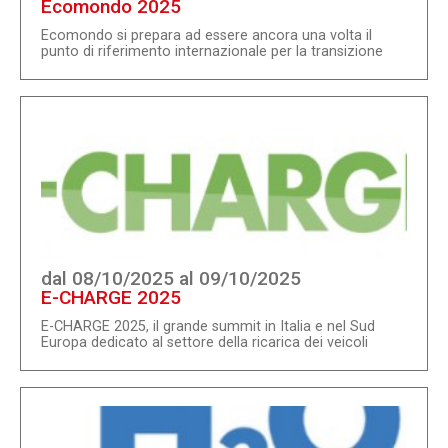
Ecomondo 2025
Ecomondo si prepara ad essere ancora una volta il
punto di riferimento internazionale per la transizione
ecologica e l'economia circolare: la 28° edizione
promette di superare ogni aspettativa con un
programma ricco di novità, progetti visionari e
opportunità imperdibili per aziende, start-up, ricercatori,
innovatori e policy maker.Anche nel 2025, innovazione e
sostenibilità devono essere al servizio di un futuro
sempre più circolare in ogni lato della manifestazione,
tenendo come obiettivo il contrasto al cambiamento
climatico che sempre più chiama ad u...
dal 08/10/2025 al 09/10/2025
E-CHARGE 2025
E-CHARGE 2025, il grande summit in Italia e nel Sud
Europa dedicato al settore della ricarica dei veicoli
elettrici e ai suoi stakeholder, sia per applicazioni
pubbliche che private, per ricarica AC e DC, all'interno di
una rivoluzione in corso che coinvolge la tecnologia, i
prodotti, le infrastrutture e i servizi. Prima fiera in
Europa che rappresenta temi, contenuti ed eccellenze
di un mercato in forte crescita sia a livello nazionale