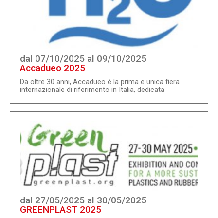
che internazionale.Presenta soluzioni e tecnologie di
ricarica, infrastrutture e servizi, prodotti e sistemi e
riflette l'interazione tra i veicoli elettrici ...
dal 07/10/2025 al 09/10/2025
Accadueo 2025
Da oltre 30 anni, Accadueo è la prima e unica fiera
internazionale di riferimento in Italia, dedicata
esclusivamente al settore idrico civile e industriale, un
evento chiave per il confronto tra istituzioni,
associazioni e imprese, fondamentale per lo sviluppo
sistemico del comparto. Accadueo torna nella sua
storica sede di Bologna dal 7 al 9 ottobre 2025,
confermandosi il principale punto d'incontro per
aziende, istituzioni e operatori nazionali e internazionali.
...
dal 27/05/2025 al 30/05/2025
GREENPLAST 2025